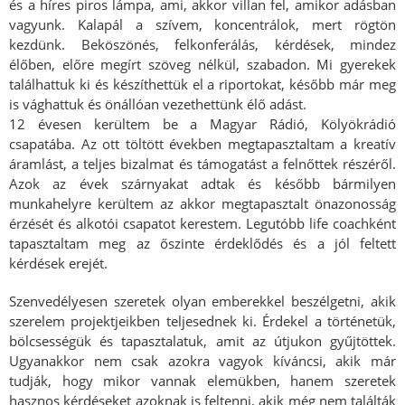
és a híres piros lámpa, ami, akkor villan fel, amikor adásban
vagyunk. Kalapál a szívem, koncentrálok, mert rögtön
kezdünk. Beköszönés, felkonferálás, kérdések, mindez
élőben, előre megírt szöveg nélkül, szabadon. Mi gyerekek
találhattuk ki és készíthettük el a riportokat, később már meg
is vághattuk és önállóan vezethettünk élő adást.
12 évesen kerültem be a Magyar Rádió, Kölyökrádió
csapatába. Az ott töltött években megtapasztaltam a kreatív
áramlást, a teljes bizalmat és támogatást a felnőttek részéről.
Azok az évek szárnyakat adtak és később bármilyen
munkahelyre kerültem az akkor megtapasztalt önazonosság
érzését és alkotói csapatot kerestem. Legutóbb life coachként
tapasztaltam meg az őszinte érdeklődés és a jól feltett
kérdések erejét.
Szenvedélyesen szeretek olyan emberekkel beszélgetni, akik
szerelem projektjeikben teljesednek ki. Érdekel a történetük,
bölcsességük és tapasztalatuk, amit az útjukon gyűjtöttek.
Ugyanakkor nem csak azokra vagyok kíváncsi, akik már
tudják, hogy mikor vannak elemükben, hanem szeretek
hasznos kérdéseket azoknak is feltenni, akik még nem találták