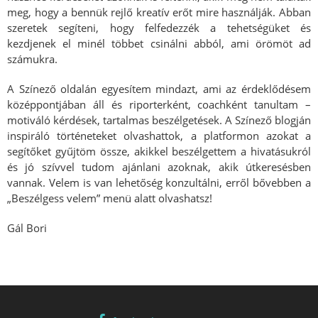
meg, hogy a bennük rejlő kreatív erőt mire használják. Abban
szeretek segíteni, hogy felfedezzék a tehetségüket és
kezdjenek el minél többet csinálni abból, ami örömöt ad
számukra.
A Színező oldalán egyesítem mindazt, ami az érdeklődésem
középpontjában áll és riporterként, coachként tanultam –
motiváló kérdések, tartalmas beszélgetések. A Színező blogján
inspiráló történeteket olvashattok, a platformon azokat a
segítőket gyűjtöm össze, akikkel beszélgettem a hivatásukról
és jó szívvel tudom ajánlani azoknak, akik útkeresésben
vannak. Velem is van lehetőség konzultálni, erről bővebben a
„Beszélgess velem” menü alatt olvashatsz!
Gál Bori