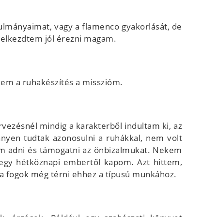
ulmányaimat, vagy a flamenco gyakorlását, de
 elkezdtem jól érezni magam.
kem a ruhakészítés a misszióm.
rvezésnél mindig a karakterből indultam ki, az
nnyen tudtak azonosulni a ruhákkal, nem volt
tam adni és támogatni az önbizalmukat. Nekem
y egy hétköznapi embertől kapom. Azt hittem,
sza fogok még térni ehhez a típusú munkához.