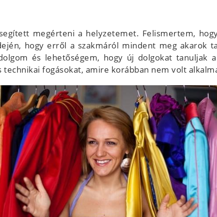
egített megérteni a helyzetemet. Felismertem, hog
idején, hogy erről a szakmáról mindent meg akarok t
 dolgom és lehetőségem, hogy új dolgokat tanuljak
yos technikai fogásokat, amire korábban nem volt alkal