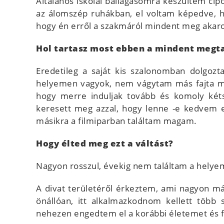
Általános iskolai ballagásomra készültem cip
az álomszép ruhákban, el voltam képedve, h
hogy én erről a szakmáról mindent meg akaro
Hol tartasz most ebben a mindent megt
Eredetileg a saját kis szalonomban dolgoz
helyemen vagyok, nem vágytam más fajta mu
hogy merre induljak tovább és komoly két
keresett meg azzal, hogy lenne -e kedvem eg
másikra a filmiparban találtam magam.
Hogy élted meg ezt a váltást?
Nagyon rosszul, évekig nem találtam a hel
A divat területéről érkeztem, ami nagyon má
önállóan, itt alkalmazkodnom kellett több 
nehezen engedtem el a korábbi életemet és f