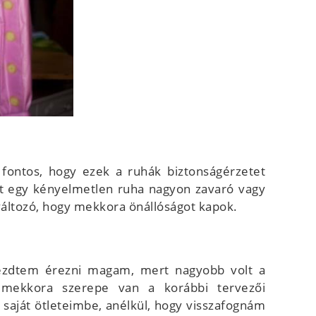
 fontos, hogy ezek a ruhák biztonságérzetet
rt egy kényelmetlen ruha nagyon zavaró vagy
 változó, hogy mekkora önállóságot kapok.
 kezdtem érezni magam, mert nagyobb volt a
m mekkora szerepe van a korábbi tervezői
 saját ötleteimbe, anélkül, hogy visszafognám