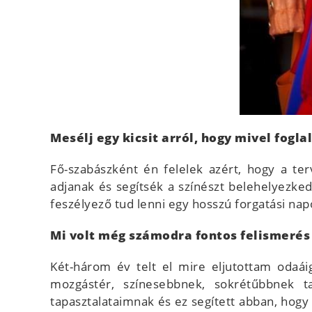
Mesélj egy kicsit arról, hogy mivel fogl
Fő-szabászként én felelek azért, hogy a te
adjanak és segítsék a színészt belehelyezk
feszélyező tud lenni egy hosszú forgatási nap
Mi volt még számodra fontos felismerés
Két-három év telt el mire eljutottam odaá
mozgástér, színesebbnek, sokrétűbbnek t
tapasztalataimnak és ez segített abban, hogy