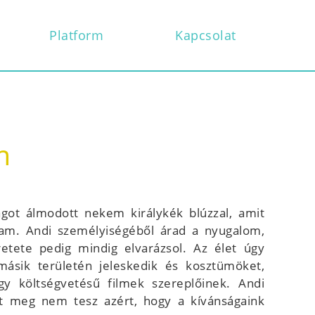
Platform
Kapcsolat
m
got álmodott nekem királykék blúzzal, amit
am. Andi személyiségéből árad a nyugalom,
etete pedig mindig elvarázsol. Az élet úgy
ásik területén jeleskedik és kosztümöket,
gy költségvetésű filmek szereplőinek. Andi
it meg nem tesz azért, hogy a kívánságaink