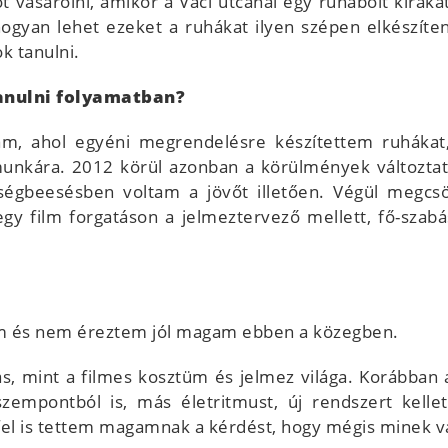
őt vásárolni, amikor a Váci utcánál egy ruhabolt kira
ogyan lehet ezeket a ruhákat ilyen szépen elkészíte
k tanulni.
anulni folyamatban?
tam, ahol egyéni megrendelésre készítettem ruhákat,
nkára. 2012 körül azonban a körülmények változtatá
ségbeesésben voltam a jövőt illetően. Végül megcs
y film forgatáson a jelmeztervező mellett, fő-szabás
yem és nem éreztem jól magam ebben a közegben.
s, mint a filmes kosztüm és jelmez világa. Korábban
szempontból is, más életritmust, új rendszert kell
el is tettem magamnak a kérdést, hogy mégis minek va