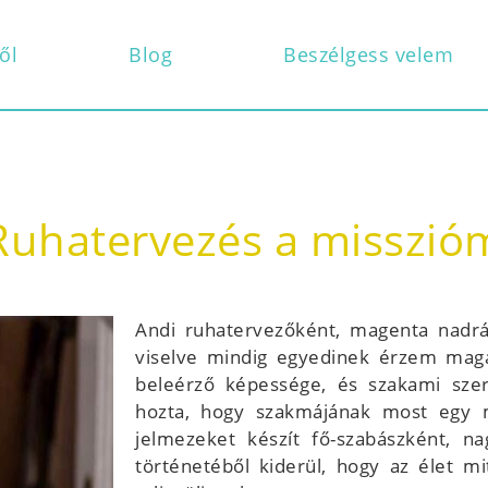
ől
Blog
Beszélgess velem
Ruhatervezés a misszió
Andi ruhatervezőként, magenta nadrá
viselve mindig egyedinek érzem mag
beleérző képessége, és szakami szer
hozta, hogy szakmájának most egy m
jelmezeket készít fő-szabászként, na
történetéből kiderül, hogy az élet m