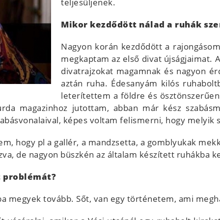
teljesüljenek.
Mikor kezdődött nálad a ruhák sze
Nagyon korán kezdődött a rajongásom a
megkaptam az első divat újságjaimat. 
divatrajzokat magamnak és nagyon érde
aztán ruha. Édesanyám kilós ruhabolt
leterítettem a földre és ösztönszerűen
rda magazinhoz jutottam, abban már kész szabásmin
zabásvonalaival, képes voltam felismerni, hogy melyik 
m, hogy pl a gallér, a mandzsetta, a gomblyukak mekko
a, de nagyon büszkén az általam készített ruhákba kez
t problémát?
ba megyek tovább. Sőt, van egy történetem, ami meghat