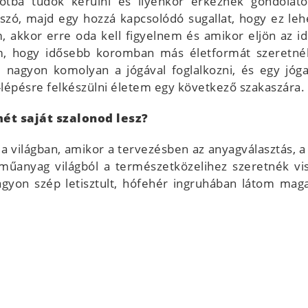
tba tudok kerülni és ilyenkor érkeznek gondolatok
zó, majd egy hozzá kapcsolódó sugallat, hogy ez lehe
 akkor erre oda kell figyelnem és amikor eljön az i
m, hogy idősebb koromban más életformát szeretné
 nagyon komolyan a jógával foglalkozni, és egy jóga
lépésre felkészülni életem egy következő szakaszára.
ét saját szalonod lesz?
 a világban, amikor a tervezésben az anyagválasztás, 
műanyag világból a természetközelihez szeretnék vis
nagyon szép letisztult, hófehér ingruhában látom ma