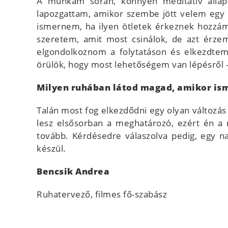
A munkám során, könnyen meditatív állapo
lapozgattam, amikor szembe jött velem egy s
ismernem, ha ilyen ötletek érkeznek hozzám,
szeretem, amit most csinálok, de azt érze
elgondolkoznom a folytatáson és elkezdtem
örülök, hogy most lehetőségem van lépésről -
Milyen ruhában látod magad, amikor ism
Talán most fog elkezdődni egy olyan változás
lesz elsősorban a meghatározó, ezért én a 
tovább. Kérdésedre válaszolva pedig, egy 
készül.
Bencsik Andrea
Ruhatervező, filmes fő-szabász