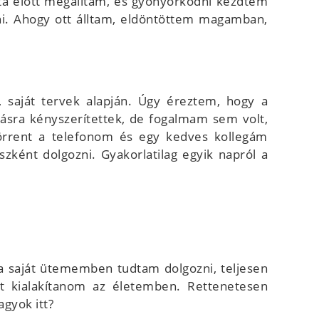
kata előtt megálltam, és gyönyörködni kezdtem
ni. Ahogy ott álltam, eldöntöttem magamban,
 saját tervek alapján. Úgy éreztem, hogy a
sra kényszerítettek, de fogalmam sem volt,
örrent a telefonom és egy kedves kollegám
zként dolgozni. Gyakorlatilag egyik napról a
 a saját ütememben tudtam dolgozni, teljesen
ett kialakítanom az életemben. Rettenetesen
gyok itt?