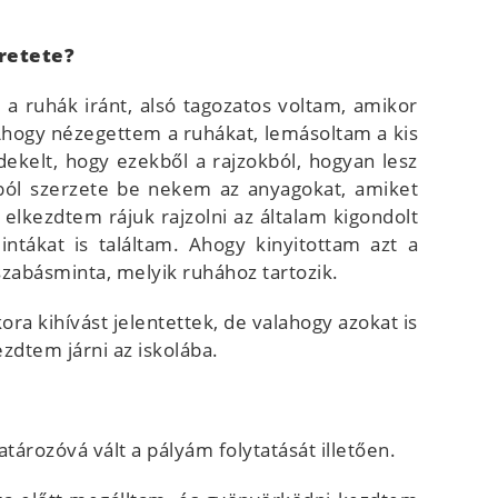
retete?
 ruhák iránt, alsó tagozatos voltam, amikor
Ahogy nézegettem a ruhákat, lemásoltam a kis
kelt, hogy ezekből a rajzokból, hogyan lesz
ból szerzete be nekem az anyagokat, amiket
 elkezdtem rájuk rajzolni az általam kigondolt
tákat is találtam. Ahogy kinyitottam azt a
szabásminta, melyik ruhához tartozik.
ra kihívást jelentettek, de valahogy azokat is
dtem járni az iskolába.
ározóvá vált a pályám folytatását illetően.