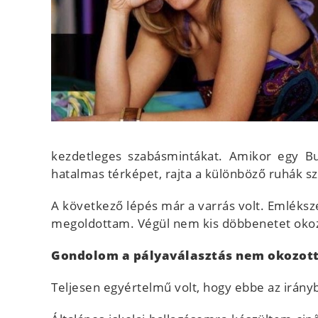
kezdetleges szabásmintákat. Amikor egy Bu
hatalmas térképet, rajta a különböző ruhák s
A következő lépés már a varrás volt. Emléksze
megoldottam. Végül nem kis döbbenetet okozv
Gondolom a pályaválasztás nem okozot
Teljesen egyértelmű volt, hogy ebbe az irány