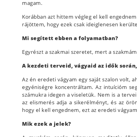
magam.
Korábban azt hittem végleg el kell engednem
rájöttem, hogy ezek csak ideiglenesen kerül
Mi segített ebben a folyamatban?
Egyrészt a szakmai szeretet, mert a szakmám
A kezdeti terveid, vágyaid az idők során
Az én eredeti vágyam egy saját szalon volt, a
egyéniségre koncentráltam. Az intuícióm seg
számukra idegen a viseletük. Nem is a terve
az elismerés adja a sikerélményt, és az örö
hogy el kell engednem, ezt az eredeti vágyam
Mik ezek a jelek?