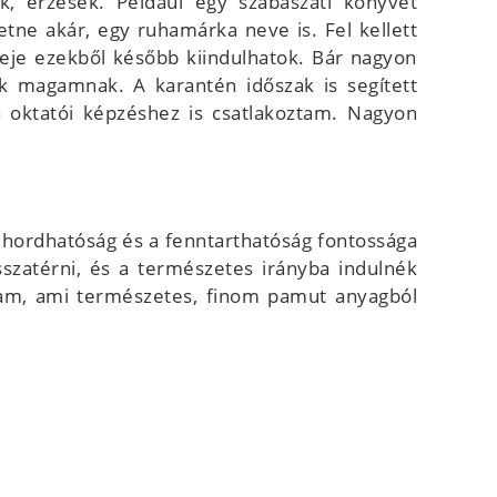
, érzések. Például egy szabászati könyvet
tne akár, egy ruhamárka neve is. Fel kellett
deje ezekből később kiindulhatok. Bár nagyon
k magamnak. A karantén időszak is segített
 oktatói képzéshez is csatlakoztam. Nagyon
a hordhatóság és a fenntarthatóság fontossága
szatérni, és a természetes irányba indulnék
gam, ami természetes, finom pamut anyagból