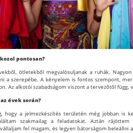
alkozol pontosan?
rvekből, ötletekből megvalósuljanak a ruhák. Nagyon
edni a szerepébe. A kényelem is fontos szempont, me
on. Az alkotói szabadságom viszont a tervezőtől függ,
 az évek során?
ig, hogy a jelmezkészítés területén még jobban is
aláltam szakmailag a feladatokat. Aztán rájötte
 vállaljam fel magam, és legyen bátorságom beleállni a