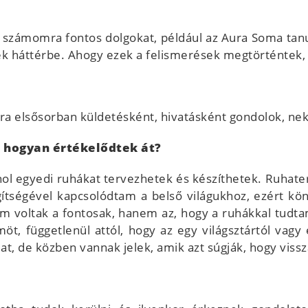
 számomra fontos dolgokat, például az Aura Soma tan
tek háttérbe. Ahogy ezek a felismerések megtörténtek,
ra elsősorban küldetésként, hivatásként gondolok, ne
, hogyan értékelődtek át?
hol egyedi ruhákat tervezhetek és készíthetek. Ruhate
ítségével kapcsolódtam a belső világukhoz, ezért kö
im voltak a fontosak, hanem az, hogy a ruhákkal tud
möt, függetlenül attól, hogy az egy világsztártól vag
at, de közben vannak jelek, amik azt súgják, hogy vis